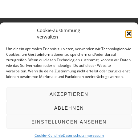
Cookie-Zustimmung
Verband des Württembergischen
verwalten
Verkehrsgewerbes e.V.
Kontaktieren Sie uns gerne:
Um dir ein optimales Erlebnis zu bieten, verwenden wir Technologien wie
Cookies, um Geräteinformationen zu speichern und/oder darauf
Telefon: 0711 699 897 15
zuzugreifen. Wenn du diesen Technologien zustimmst, können wir Daten
E-Mail:
info@vv-wuerttemberg.de
wie das Surfverhalten oder eindeutige IDs auf dieser Website
verarbeiten. Wenn du deine Zustimmung nicht erteilst oder zurückziehst,
Geschäftsstelle
können bestimmte Merkmale und Funktionen beeinträchtigt werden.
Hedelfinger Str. 25
70327 Stuttgart
AKZEPTIEREN
ABLEHNEN
Copyright © 2026 Verband des Württembergischen
EINSTELLUNGEN ANSEHEN
Verkehrsgewerbes e.V.
Datenschutz
Impressum
Cookie-Richtlinie (EU)
Cookie-Richtlinie
Datenschutz
Impressum