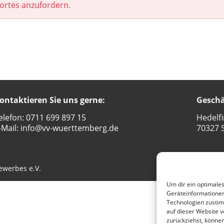
ortes anzufordern.
ontaktieren Sie uns gerne:
Geschä
elefon: 0711 699 897 15
Hedelfi
-Mail:
info@vv-wuerttemberg.de
70327 S
ewerbes e.V.
Dat
Um dir ein optimales
Geräteinformationen
Technologien zustim
auf dieser Website v
zurückziehst, könne