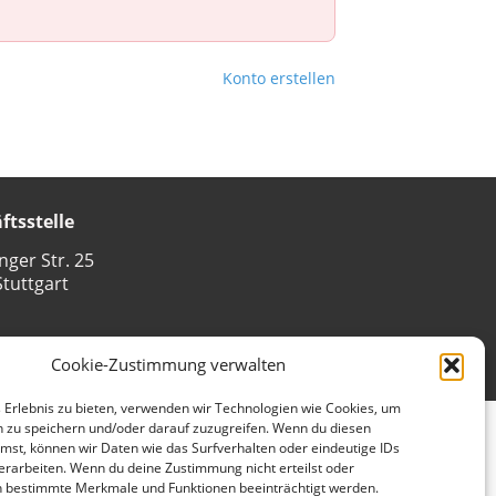
Konto erstellen
ftsstelle
nger Str. 25
tuttgart
Cookie-Zustimmung verwalten
enschutz
Impressum
Cookie-Richtlinie (EU)
 Erlebnis zu bieten, verwenden wir Technologien wie Cookies, um
 zu speichern und/oder darauf zuzugreifen. Wenn du diesen
mst, können wir Daten wie das Surfverhalten oder eindeutige IDs
erarbeiten. Wenn du deine Zustimmung nicht erteilst oder
n bestimmte Merkmale und Funktionen beeinträchtigt werden.