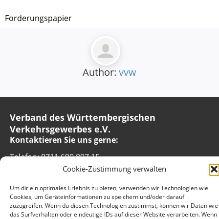
Forderungspapier
Author:
vvw
Verband des Württembergischen
Verkehrsgewerbes e.V.
Kontaktieren Sie uns gerne:
Telefon: 0711 699 897 15
E-Mail:
info@vv-wuerttemberg.de
Cookie-Zustimmung verwalten
Geschäftsstelle
Um dir ein optimales Erlebnis zu bieten, verwenden wir Technologien wie
Cookies, um Geräteinformationen zu speichern und/oder darauf
Hedelfinger Str. 25
zuzugreifen. Wenn du diesen Technologien zustimmst, können wir Daten wie
70327 Stuttgart
das Surfverhalten oder eindeutige IDs auf dieser Website verarbeiten. Wenn