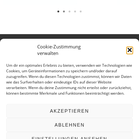
Cookie-Zustimmung
Verband des Württembergischen
verwalten
Verkehrsgewerbes e.V.
Kontaktieren Sie uns gerne:
Um dir ein optimales Erlebnis zu bieten, verwenden wir Technologien wie
Cookies, um Geräteinformationen zu speichern und/oder darauf
Telefon: 0711 699 897 15
zuzugreifen. Wenn du diesen Technologien zustimmst, können wir Daten
E-Mail:
info@vv-wuerttemberg.de
wie das Surfverhalten oder eindeutige IDs auf dieser Website
verarbeiten. Wenn du deine Zustimmung nicht erteilst oder zurückziehst,
Geschäftsstelle
können bestimmte Merkmale und Funktionen beeinträchtigt werden.
Hedelfinger Str. 25
70327 Stuttgart
AKZEPTIEREN
ABLEHNEN
Copyright © 2026 Verband des Württembergischen
EINSTELLUNGEN ANSEHEN