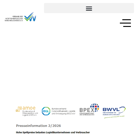
TAXI UND MIETWAGENVERKEHR