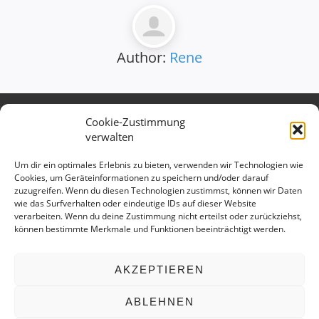
Author:
Rene
Cookie-Zustimmung
Verband des Württembergischen
verwalten
Verkehrsgewerbes e.V.
Kontaktieren Sie uns gerne:
Um dir ein optimales Erlebnis zu bieten, verwenden wir Technologien wie
Cookies, um Geräteinformationen zu speichern und/oder darauf
Telefon: 0711 699 897 15
zuzugreifen. Wenn du diesen Technologien zustimmst, können wir Daten
E-Mail:
info@vv-wuerttemberg.de
wie das Surfverhalten oder eindeutige IDs auf dieser Website
verarbeiten. Wenn du deine Zustimmung nicht erteilst oder zurückziehst,
Geschäftsstelle
können bestimmte Merkmale und Funktionen beeinträchtigt werden.
Hedelfinger Str. 25
70327 Stuttgart
AKZEPTIEREN
ABLEHNEN