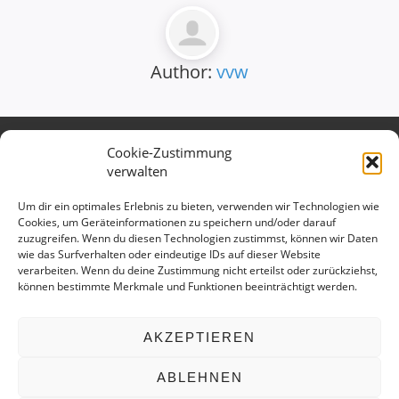
Author:
vvw
Cookie-Zustimmung
Verband des Württembergischen
verwalten
Verkehrsgewerbes e.V.
Kontaktieren Sie uns gerne:
Um dir ein optimales Erlebnis zu bieten, verwenden wir Technologien wie
Cookies, um Geräteinformationen zu speichern und/oder darauf
Telefon: 0711 699 897 15
zuzugreifen. Wenn du diesen Technologien zustimmst, können wir Daten
E-Mail:
info@vv-wuerttemberg.de
wie das Surfverhalten oder eindeutige IDs auf dieser Website
verarbeiten. Wenn du deine Zustimmung nicht erteilst oder zurückziehst,
Geschäftsstelle
können bestimmte Merkmale und Funktionen beeinträchtigt werden.
Hedelfinger Str. 25
70327 Stuttgart
AKZEPTIEREN
ABLEHNEN