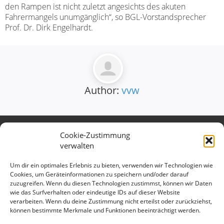
den Rampen ist nicht zuletzt angesichts des akuten
Fahrermangels unumgänglich“, so BGL-Vorstandsprecher
Prof. Dr. Dirk Engelhardt.
Author:
vvw
Cookie-Zustimmung
Verband des Württembergischen
verwalten
Verkehrsgewerbes e.V.
Kontaktieren Sie uns gerne:
Um dir ein optimales Erlebnis zu bieten, verwenden wir Technologien wie
Cookies, um Geräteinformationen zu speichern und/oder darauf
Telefon: 0711 699 897 15
zuzugreifen. Wenn du diesen Technologien zustimmst, können wir Daten
E-Mail:
info@vv-wuerttemberg.de
wie das Surfverhalten oder eindeutige IDs auf dieser Website
verarbeiten. Wenn du deine Zustimmung nicht erteilst oder zurückziehst,
Geschäftsstelle
können bestimmte Merkmale und Funktionen beeinträchtigt werden.
Hedelfinger Str. 25