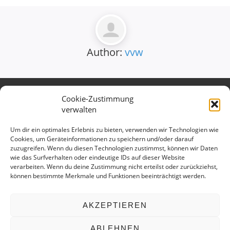
Author:
vvw
Cookie-Zustimmung
Verband des Württembergischen
verwalten
Verkehrsgewerbes e.V.
Kontaktieren Sie uns gerne:
Um dir ein optimales Erlebnis zu bieten, verwenden wir Technologien wie
Cookies, um Geräteinformationen zu speichern und/oder darauf
Telefon: 0711 699 897 15
zuzugreifen. Wenn du diesen Technologien zustimmst, können wir Daten
E-Mail:
info@vv-wuerttemberg.de
wie das Surfverhalten oder eindeutige IDs auf dieser Website
verarbeiten. Wenn du deine Zustimmung nicht erteilst oder zurückziehst,
Geschäftsstelle
können bestimmte Merkmale und Funktionen beeinträchtigt werden.
Hedelfinger Str. 25
70327 Stuttgart
AKZEPTIEREN
ABLEHNEN