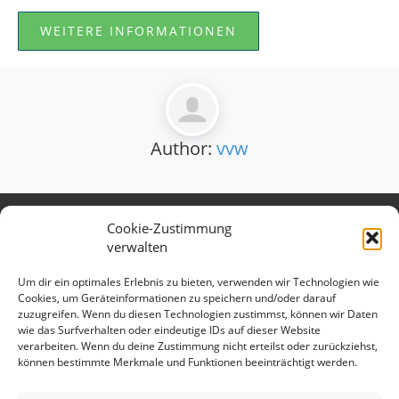
WEITERE INFORMATIONEN
Author:
vvw
Cookie-Zustimmung
Verband des Württembergischen
verwalten
Verkehrsgewerbes e.V.
Kontaktieren Sie uns gerne:
Um dir ein optimales Erlebnis zu bieten, verwenden wir Technologien wie
Cookies, um Geräteinformationen zu speichern und/oder darauf
Telefon: 0711 699 897 15
zuzugreifen. Wenn du diesen Technologien zustimmst, können wir Daten
E-Mail:
info@vv-wuerttemberg.de
wie das Surfverhalten oder eindeutige IDs auf dieser Website
verarbeiten. Wenn du deine Zustimmung nicht erteilst oder zurückziehst,
Geschäftsstelle
können bestimmte Merkmale und Funktionen beeinträchtigt werden.
Hedelfinger Str. 25