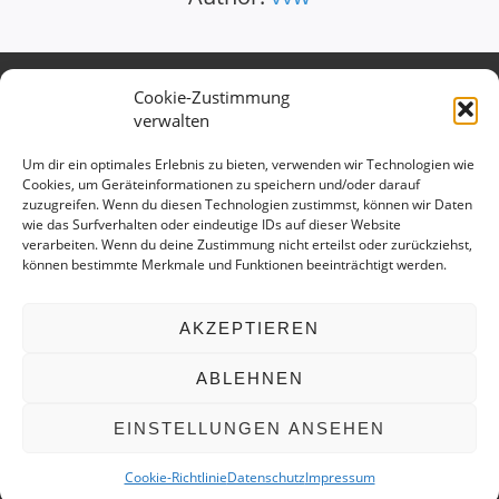
Cookie-Zustimmung
Verband des Württembergischen
verwalten
Verkehrsgewerbes e.V.
Kontaktieren Sie uns gerne:
Um dir ein optimales Erlebnis zu bieten, verwenden wir Technologien wie
Cookies, um Geräteinformationen zu speichern und/oder darauf
Telefon: 0711 699 897 15
zuzugreifen. Wenn du diesen Technologien zustimmst, können wir Daten
E-Mail:
info@vv-wuerttemberg.de
wie das Surfverhalten oder eindeutige IDs auf dieser Website
verarbeiten. Wenn du deine Zustimmung nicht erteilst oder zurückziehst,
Geschäftsstelle
können bestimmte Merkmale und Funktionen beeinträchtigt werden.
Hedelfinger Str. 25
70327 Stuttgart
AKZEPTIEREN
ABLEHNEN
Copyright © 2026 Verband des Württembergischen
EINSTELLUNGEN ANSEHEN
Verkehrsgewerbes e.V.
Datenschutz
Impressum
Cookie-Richtlinie (EU)
Cookie-Richtlinie
Datenschutz
Impressum