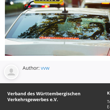
Author:
vvw
K
Verband des Württembergischen
Verkehrsgewerbes e.V.
T
E