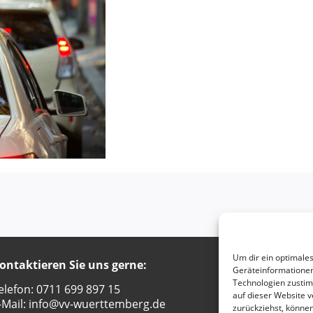
Um dir ein optimales
ontaktieren Sie uns gerne:
Geschä
Geräteinformationen
Technologien zustim
elefon: 0711 699 897 15
Hedelfi
auf dieser Website v
-Mail:
info@vv-wuerttemberg.de
70327 S
zurückziehst, könne